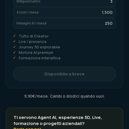
3
Wikipoint attivi
1.500
Azioni / mese
250
Immagini AI / mese
✓
Tutto di Creator
✓
Live / presenza
✓
Journey 3D esplorabile
✓
Motore AI premium
✓
Formazione interattiva
Disponibile a breve
9,90€/mese. Cambi o disdici quando vuoi.
Ti servono Agent AI, esperienze 3D, Live,
formazione o progetti aziendali?