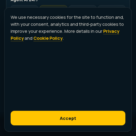
FREE
MAKER
CREATOR
STUDIO
—
—
✓
✓
We use necessary cookies for the site to function and,
with your consent, analytics and third-party cookies to
improve your experience. More details in our
Privacy
Journey 3D
Policy
and
Cookie Policy
.
FREE
MAKER
CREATOR
STUDIO
—
—
—
✓
MOTORE AI E KIT SOCIAL
Motore AI immagini e video
FREE
MAKER
CREATOR
STUDIO
Base
Standard
Standard+
Premium
Formati Kit social
Accept
FREE
MAKER
CREATOR
STUDIO
Crea il tuo Wikipoint
→
—
1
2
4