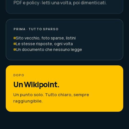
PDF e policy: letti una volta, poi dimenticati.
PRIMA · TUTTO SPARSO
Sito vecchio, foto sparse, listini
Le stesse risposte, ogni volta
Un documento che nessuno legge
DOPO
Un Wikipoint.
Un punto solo. Tutto chiaro, sempre
raggiungibile.