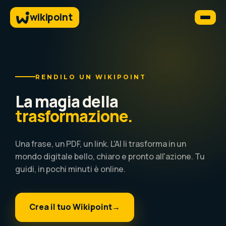
wikipoint
RENDILO UN WIKIPOINT
La magia della
trasformazione.
Una frase, un PDF, un link. L'AI li trasforma in un
mondo digitale bello, chiaro e pronto all'azione. Tu
guidi, in pochi minuti è online.
Crea il tuo Wikipoint
→