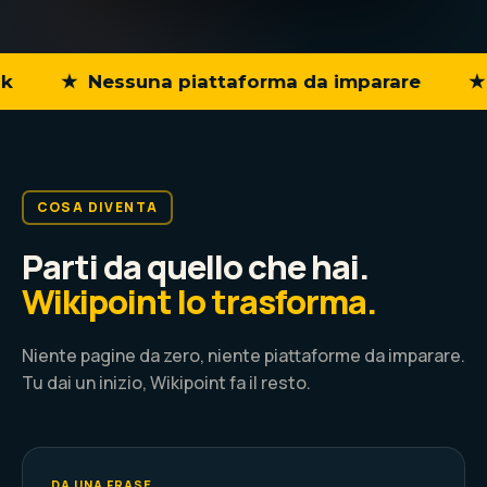
★ Nessuna piattaforma da imparare
★ In 
COSA DIVENTA
Parti da quello che hai.
Wikipoint lo trasforma.
Niente pagine da zero, niente piattaforme da imparare.
Tu dai un inizio, Wikipoint fa il resto.
DA UNA FRASE