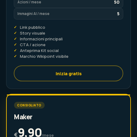
50
Azioni / mese
5
Immagini AI / mese
✓
Link pubblico
✓
Story visuale
✓
Informazioni principali
✓
CTA / azione
✓
Anteprima Kit social
✓
Marchio Wikipoint visibile
Inizia gratis
CONSIGLIATO
Maker
9,90
€
/mese