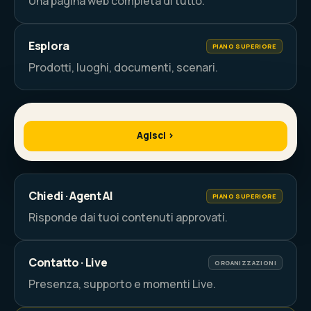
Una pagina web completa di tutto.
Esplora
PIANO SUPERIORE
Prodotti, luoghi, documenti, scenari.
Il tuo Wikipoint
Story · Page · Azione
LIVE
Agisci ›
Chiedi · Agent AI
PIANO SUPERIORE
Risponde dai tuoi contenuti approvati.
Contatto · Live
ORGANIZZAZIONI
Presenza, supporto e momenti Live.