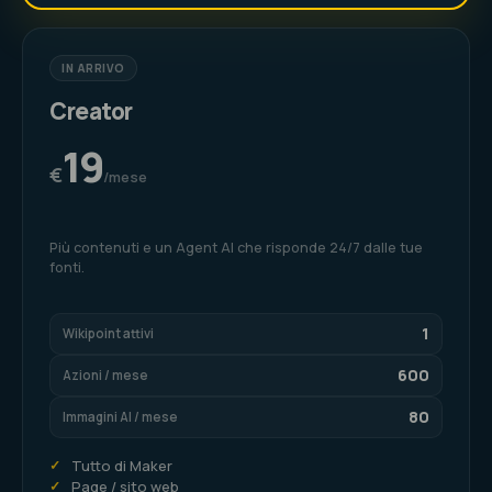
IN ARRIVO
Creator
19
€
/mese
Più contenuti e un Agent AI che risponde 24/7 dalle tue
fonti.
1
Wikipoint attivi
600
Azioni / mese
80
Immagini AI / mese
✓
Tutto di Maker
✓
Page / sito web