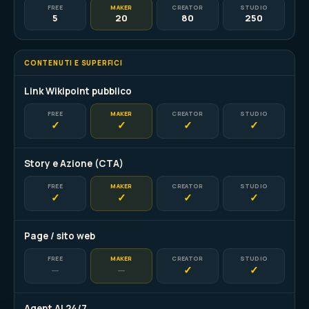
FREE
MAKER
CREATOR
STUDIO
5
20
80
250
CONTENUTI E SUPERFICI
Link Wikipoint pubblico
FREE
MAKER
CREATOR
STUDIO
✓
✓
✓
✓
Story e Azione (CTA)
FREE
MAKER
CREATOR
STUDIO
✓
✓
✓
✓
Page / sito web
FREE
MAKER
CREATOR
STUDIO
—
—
✓
✓
Agent AI 24/7