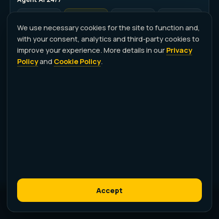
FREE
MAKER
CREATOR
STUDIO
—
—
✓
✓
We use necessary cookies for the site to function and,
with your consent, analytics and third-party cookies to
improve your experience. More details in our
Privacy
Journey 3D
Policy
and
Cookie Policy
.
FREE
MAKER
CREATOR
STUDIO
—
—
—
✓
MOTORE AI E KIT SOCIAL
Motore AI immagini e video
FREE
MAKER
CREATOR
STUDIO
Base
Standard
Standard+
Premium
Formati Kit social
Accept
FREE
MAKER
CREATOR
STUDIO
Crea il tuo Wikipoint
→
—
1
2
4