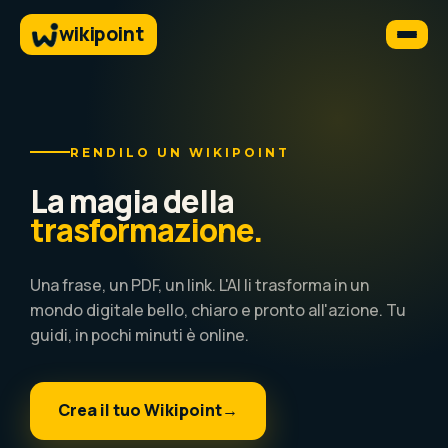
wikipoint
RENDILO UN WIKIPOINT
La magia della
trasformazione.
Una frase, un PDF, un link. L'AI li trasforma in un
mondo digitale bello, chiaro e pronto all'azione. Tu
guidi, in pochi minuti è online.
Crea il tuo Wikipoint
→