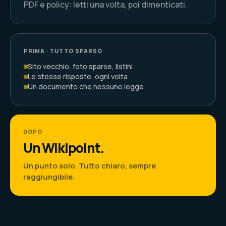
PDF e policy: letti una volta, poi dimenticati.
PRIMA · TUTTO SPARSO
Sito vecchio, foto sparse, listini
Le stesse risposte, ogni volta
Un documento che nessuno legge
DOPO
Un Wikipoint.
Un punto solo. Tutto chiaro, sempre
raggiungibile.