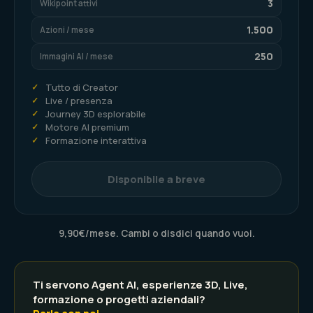
3
Wikipoint attivi
1.500
Azioni / mese
250
Immagini AI / mese
✓
Tutto di Creator
✓
Live / presenza
✓
Journey 3D esplorabile
✓
Motore AI premium
✓
Formazione interattiva
Disponibile a breve
9,90€/mese. Cambi o disdici quando vuoi.
Ti servono Agent AI, esperienze 3D, Live,
formazione o progetti aziendali?