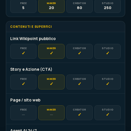
FREE
MAKER
CREATOR
STUDIO
5
20
80
250
CONTENUTI E SUPERFICI
Link Wikipoint pubblico
FREE
MAKER
CREATOR
STUDIO
✓
✓
✓
✓
Story e Azione (CTA)
FREE
MAKER
CREATOR
STUDIO
✓
✓
✓
✓
Page / sito web
FREE
MAKER
CREATOR
STUDIO
—
—
✓
✓
Agent AI 24/7