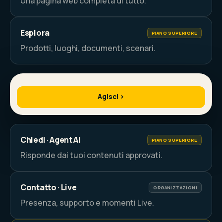
Una pagina web completa di tutto.
Esplora
PIANO SUPERIORE
Prodotti, luoghi, documenti, scenari.
Il tuo Wikipoint
Story · Page · Azione
LIVE
Agisci ›
Chiedi · Agent AI
PIANO SUPERIORE
Risponde dai tuoi contenuti approvati.
Contatto · Live
ORGANIZZAZIONI
Presenza, supporto e momenti Live.