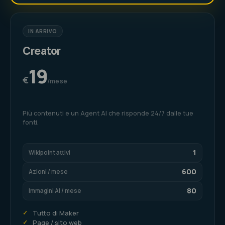
IN ARRIVO
Creator
19
€
/mese
Più contenuti e un Agent AI che risponde 24/7 dalle tue
fonti.
1
Wikipoint attivi
600
Azioni / mese
80
Immagini AI / mese
✓
Tutto di Maker
✓
Page / sito web