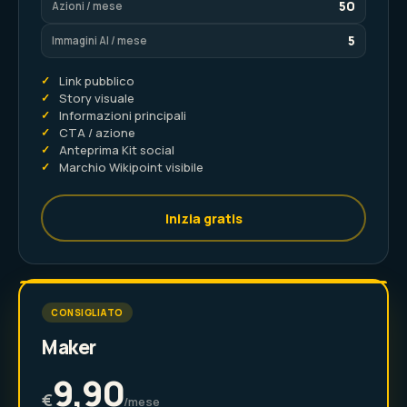
50
Azioni / mese
5
Immagini AI / mese
✓
Link pubblico
✓
Story visuale
✓
Informazioni principali
✓
CTA / azione
✓
Anteprima Kit social
✓
Marchio Wikipoint visibile
Inizia gratis
CONSIGLIATO
Maker
9,90
€
/mese