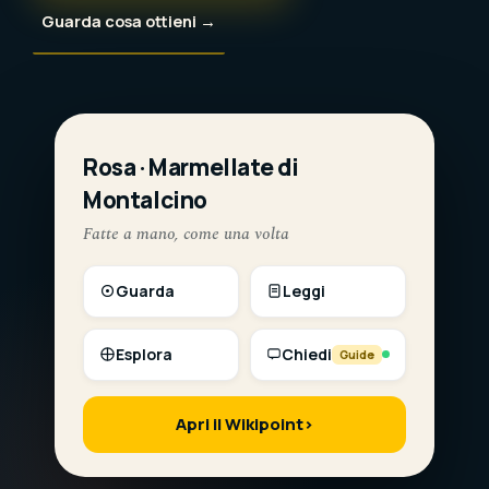
Guarda cosa ottieni →
Rosa · Marmellate di
LIVE
Montalcino
Fatte a mano, come una volta
Guarda
Leggi
Esplora
Chiedi
Guide
Apri il Wikipoint
›