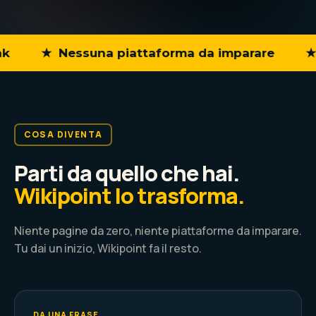
★ Nessuna piattaforma da imparare
★ In p
COSA DIVENTA
Parti da quello che hai.
Wikipoint lo trasforma.
Niente pagine da zero, niente piattaforme da imparare.
Tu dai un inizio, Wikipoint fa il resto.
DA UNA FRASE